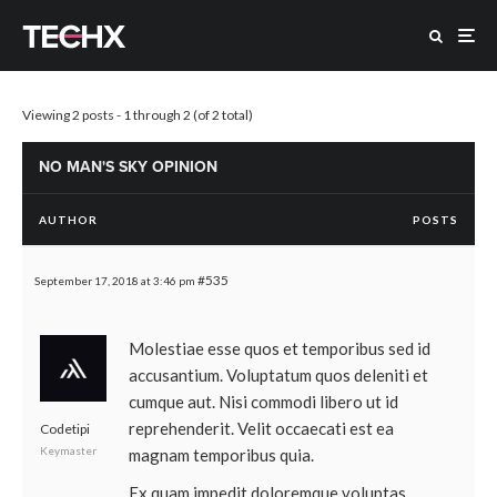
Viewing 2 posts - 1 through 2 (of 2 total)
NO MAN'S SKY OPINION
AUTHOR
POSTS
#535
September 17, 2018 at 3:46 pm
Molestiae esse quos et temporibus sed id
accusantium. Voluptatum quos deleniti et
cumque aut. Nisi commodi libero ut id
reprehenderit. Velit occaecati est ea
Codetipi
Keymaster
magnam temporibus quia.
Ex quam impedit doloremque voluptas