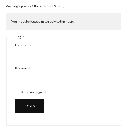
Viewing 2 posts - 1 through 2 (of 2 total)
You must be logged in to reply to this topic.
Log In
Username:
Password:
Keep me signed in
LOG IN