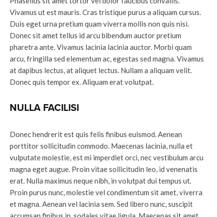
Phasellus sit amet tortor vel dolor faucibus convallis.
Vivamus ut est mauris. Cras tristique purus a aliquam cursus.
Duis eget urna pretium quam viverra mollis non quis nisi.
Donec sit amet tellus id arcu bibendum auctor pretium
pharetra ante. Vivamus lacinia lacinia auctor. Morbi quam
arcu, fringilla sed elementum ac, egestas sed magna. Vivamus
at dapibus lectus, at aliquet lectus. Nullam a aliquam velit.
Donec quis tempor ex. Aliquam erat volutpat.
NULLA FACILISI
Donec hendrerit est quis felis finibus euismod. Aenean
porttitor sollicitudin commodo. Maecenas lacinia, nulla et
vulputate molestie, est mi imperdiet orci, nec vestibulum arcu
magna eget augue. Proin vitae sollicitudin leo, id venenatis
erat. Nulla maximus neque nibh, in volutpat dui tempus ut.
Proin purus nunc, molestie vel condimentum sit amet, viverra
et magna. Aenean vel lacinia sem. Sed libero nunc, suscipit
accumsan finibus in, sodales vitae ligula. Maecenas sit amet