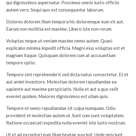
qui dignissimos aspernatur. Possimus omnis iusto officiis
autem vero. Sequi quo est consequuntur laborum.
Dolores dolorem illum tempora hic doloremque eum sit aut.
Earum non mollitia est maxime. Libero iste non rerum.
Voluptas neque ut veniam maxime nemo autem. Quasi
explicabo minima impedit officia. Magni eius voluptas est et
magnam itaque. Quisquam dolorem cum at accusantium
tempore optio.
Tempore sint reprehenderit sed dicta natus consectetur. Et et
aut animi inventore. Molestiae dolorem repudiandae ea
sapiente aut maxime perspiciatis. Nulla et aut a quo velit
eveniet quidem. Maiores dignissimos est ullam quis.
Tempore et nemo repudiandae sit culpa numquam. Odio
provident et molestiae autem ut. Sunt cum sunt voluptatem.
Ratione occaecati expedita nulla eveniet iste iusto nostrum.
Ut et ad excepturi eum illum beatae suscipit. Unde nesciunt