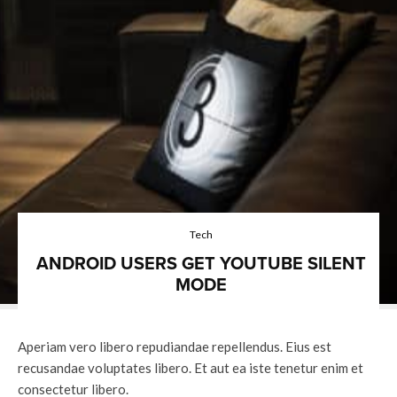
Tech
ANDROID USERS GET YOUTUBE SILENT
MODE
Aperiam vero libero repudiandae repellendus. Eius est
recusandae voluptates libero. Et aut ea iste tenetur enim et
consectetur libero.