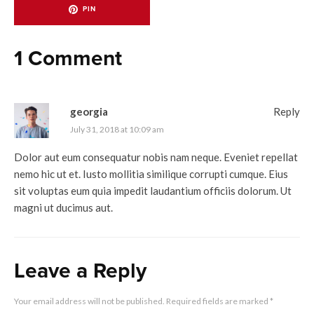
PIN
1 Comment
georgia
Reply
July 31, 2018 at 10:09 am
Dolor aut eum consequatur nobis nam neque. Eveniet repellat
nemo hic ut et. Iusto mollitia similique corrupti cumque. Eius
sit voluptas eum quia impedit laudantium officiis dolorum. Ut
magni ut ducimus aut.
Leave a Reply
Your email address will not be published.
Required fields are marked
*