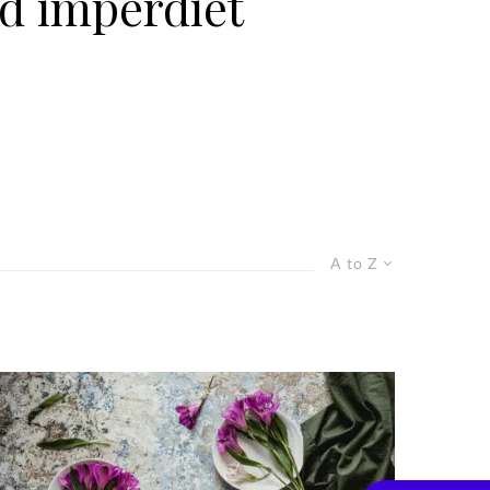
ed imperdiet
A to Z