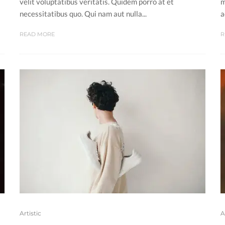
velit voluptatibus veritatis. Quidem porro at et
m
necessitatibus quo. Qui nam aut nulla...
a
READ MORE
R
Artistic
A