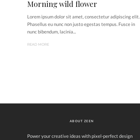
Morning wild flower
Lorem ipsum dolor sit amet, consectetur adipiscing elit.
Phasellus eu nunc non justo egestas tempus. Fusce in
nunc bibendum, lacinia...
READ MORE
ABOUT ZEEN
Power your creative ideas with pixel-perfect design