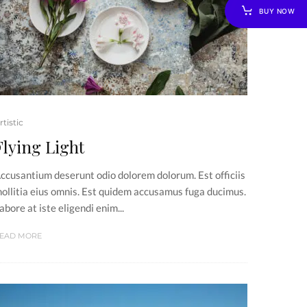
BUY NOW
rtistic
Flying Light
ccusantium deserunt odio dolorem dolorum. Est officiis
ollitia eius omnis. Est quidem accusamus fuga ducimus.
abore at iste eligendi enim...
EAD MORE