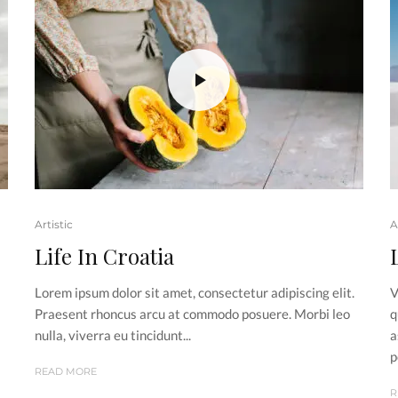
Artistic
A
Life In Croatia
Lorem ipsum dolor sit amet, consectetur adipiscing elit.
V
Praesent rhoncus arcu at commodo posuere. Morbi leo
q
nulla, viverra eu tincidunt...
a
p
READ MORE
R