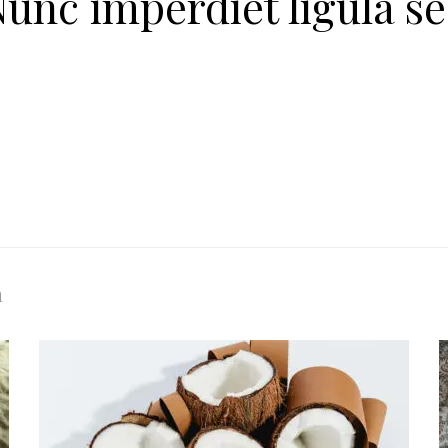
Nunc imperdiet ligula s
n