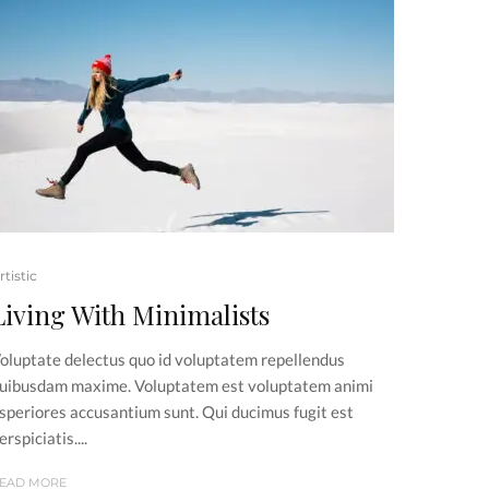
rtistic
Living With Minimalists
oluptate delectus quo id voluptatem repellendus
uibusdam maxime. Voluptatem est voluptatem animi
speriores accusantium sunt. Qui ducimus fugit est
erspiciatis....
EAD MORE