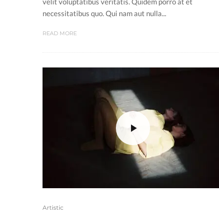
velit voluptatibus veritatis. Quidem porro at et
necessitatibus quo. Qui nam aut nulla...
READ MORE
Artistic