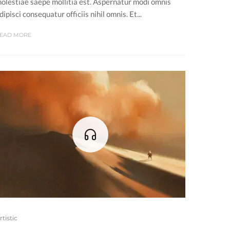
olestiae saepe mollitia est. Aspernatur modi omnis
dipisci consequatur officiis nihil omnis. Et...
EAD MORE
rtistic