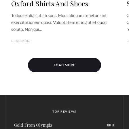
Oxford Shirts And Shoes
Tollouse alias ut ab sunt. Modi aliquam tenetur sint
Q
exercitationem quasi. Voluptatem et id aut et quod
O
soluta. Non qui...
r
READ MORE
R
LOAD MORE
TOP REVIEWS
Gold From Olympia
88