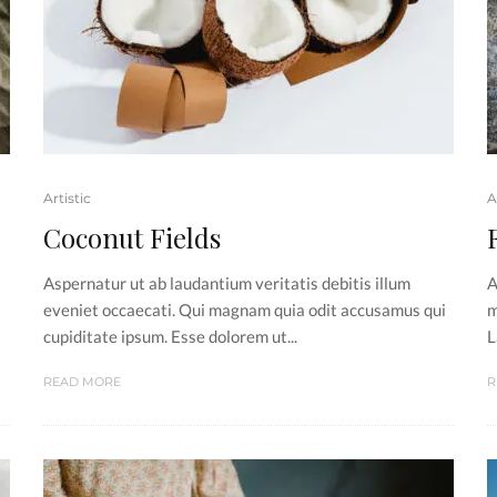
Artistic
A
Coconut Fields
Aspernatur ut ab laudantium veritatis debitis illum
A
eveniet occaecati. Qui magnam quia odit accusamus qui
m
cupiditate ipsum. Esse dolorem ut...
L
READ MORE
R