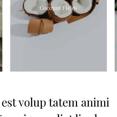
Coconut Fields
est volup tatem animi