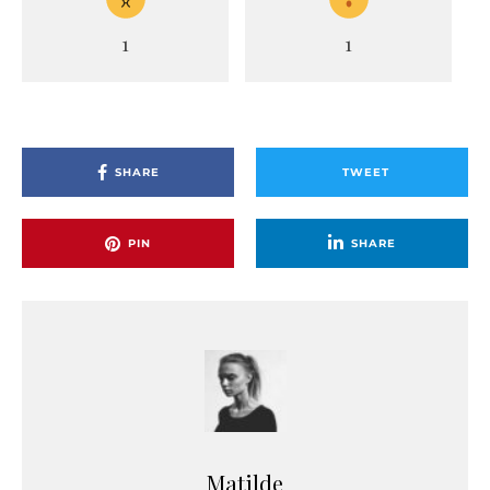
1
1
SHARE
TWEET
PIN
SHARE
Matilde