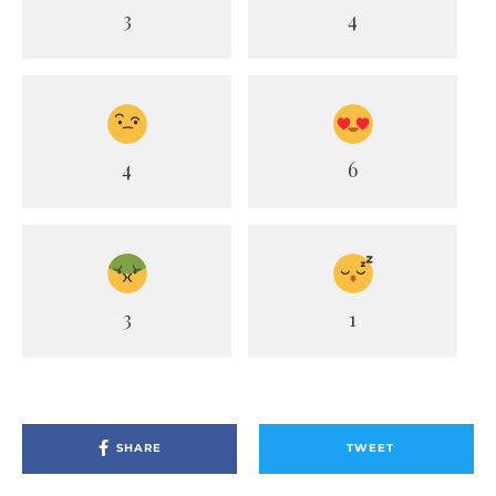
3
4
4
6
3
1
SHARE
TWEET