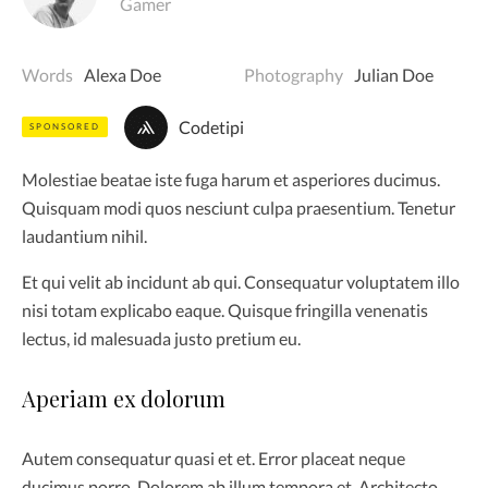
Gamer
Words
Alexa Doe
Photography
Julian Doe
Codetipi
SPONSORED
Molestiae beatae iste fuga harum et asperiores ducimus.
Quisquam modi quos nesciunt culpa praesentium. Tenetur
laudantium nihil.
Et qui velit ab incidunt ab qui. Consequatur voluptatem illo
nisi totam explicabo eaque. Quisque fringilla venenatis
lectus, id malesuada justo pretium eu.
Aperiam ex dolorum
Autem consequatur quasi et et. Error placeat neque
ducimus porro. Dolorem ab illum tempora et. Architecto