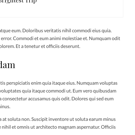
atque eum. Doloribus veritatis nihil commodi eius quia.
t error. Commodi et eum animi molestiae et. Numquam odit
orem. Et a tenetur et officiis deserunt.
sdam
tis perspiciatis enim quia itaque eius. Numquam voluptas
t voluptates quia itaque commodi ut. Eum vero quibusdam
ta consectetur accusamus quis odit. Dolores qui sed eum
minus.
a at soluta non. Suscipit inventore ut soluta earum minus
nihil et omnis ut architecto magnam aspernatur. Officiis