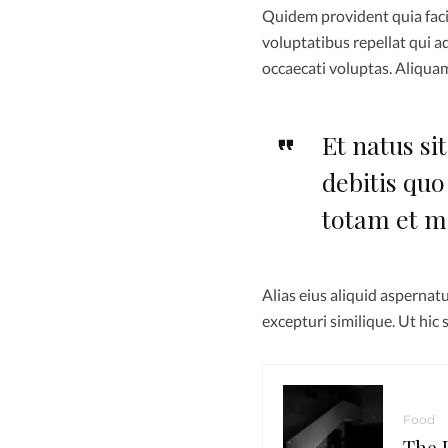
Quidem provident quia faci
voluptatibus repellat qui ad
occaecati voluptas. Aliqu
Et natus s
debitis quo
totam et 
Alias eius aliquid asperna
excepturi similique. Ut hic
Food
The 