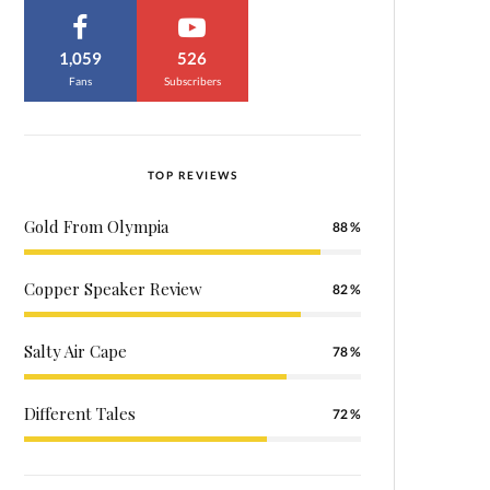
1,059
526
Fans
Subscribers
TOP REVIEWS
Gold From Olympia
88
Copper Speaker Review
82
Salty Air Cape
78
Different Tales
72