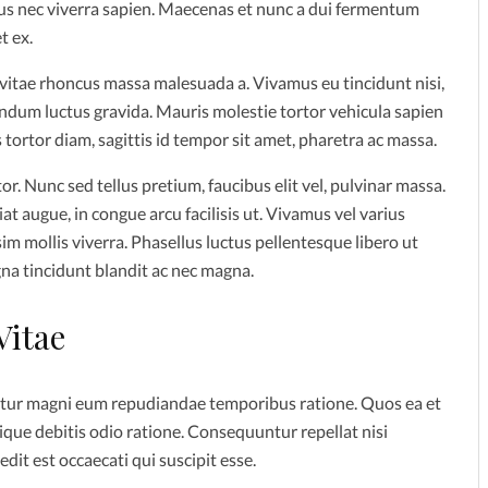
s nec viverra sapien. Maecenas et nunc a dui fermentum
t ex.
 vitae rhoncus massa malesuada a. Vivamus eu tincidunt nisi,
endum luctus gravida. Mauris molestie tortor vehicula sapien
 tortor diam, sagittis id tempor sit amet, pharetra ac massa.
or. Nunc sed tellus pretium, faucibus elit vel, pulvinar massa.
at augue, in congue arcu facilisis ut. Vivamus vel varius
ssim mollis viverra. Phasellus luctus pellentesque libero ut
gna tincidunt blandit ac nec magna.
Vitae
atur magni eum repudiandae temporibus ratione. Quos ea et
que debitis odio ratione. Consequuntur repellat nisi
it est occaecati qui suscipit esse.