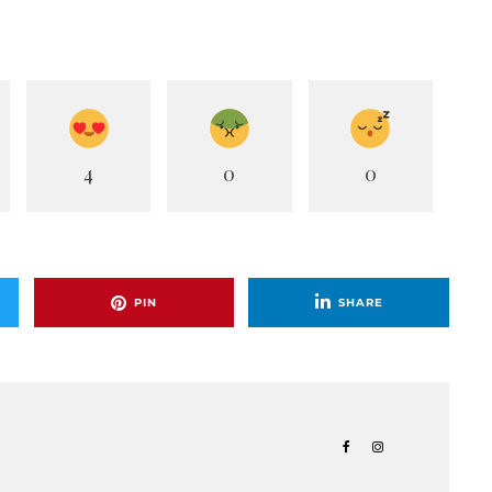
4
0
0
PIN
SHARE