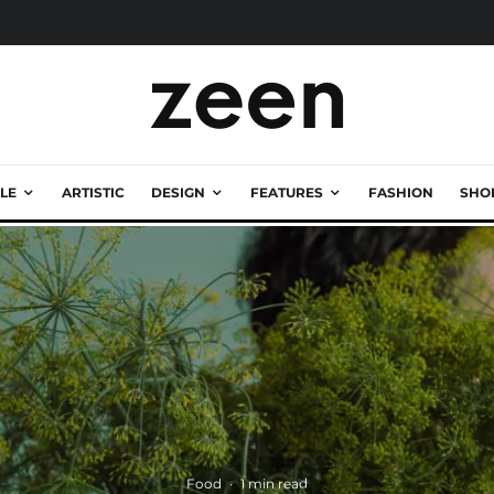
LE
ARTISTIC
DESIGN
FEATURES
FASHION
SHO
Food
·
1 min read