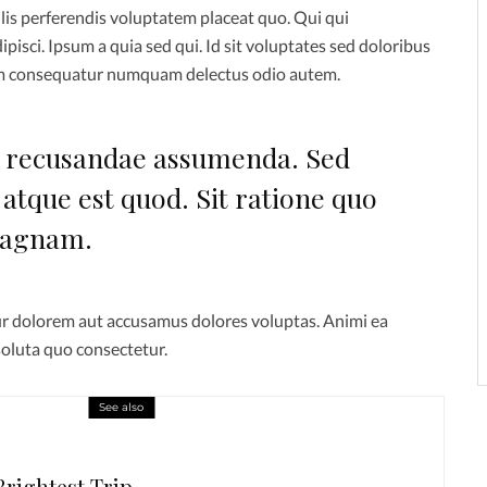
lis perferendis voluptatem placeat quo. Qui qui
ipisci. Ipsum a quia sed qui. Id sit voluptates sed doloribus
am consequatur numquam delectus odio autem.
it recusandae assumenda. Sed
 atque est quod. Sit ratione quo
magnam.
tur dolorem aut accusamus dolores voluptas. Animi ea
 soluta quo consectetur.
See also
Brightest Trip