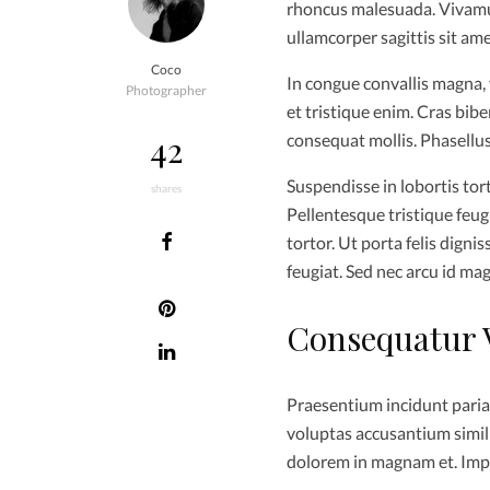
rhoncus malesuada. Vivamu
ullamcorper sagittis sit ame
Coco
In congue convallis magna,
Photographer
et tristique enim. Cras bib
42
consequat mollis. Phasellus
Suspendisse in lobortis tort
shares
Pellentesque tristique feugi
tortor. Ut porta felis digni
feugiat. Sed nec arcu id ma
Consequatur 
Praesentium incidunt pari
voluptas accusantium simili
dolorem in magnam et. Imped