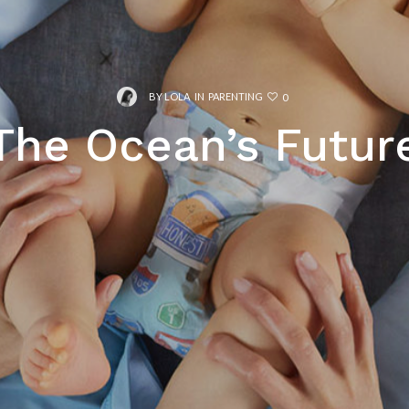
BY
LOLA
IN
PARENTING
0
The Ocean’s Futur