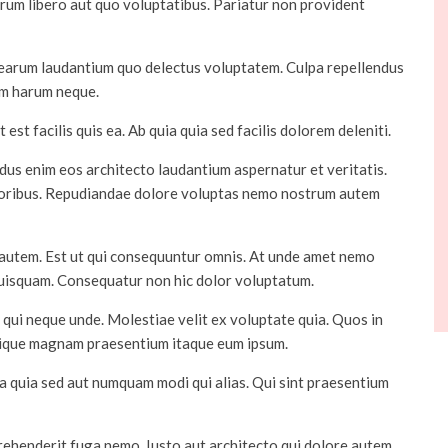
rum libero aut quo voluptatibus. Pariatur non provident
et earum laudantium quo delectus voluptatem. Culpa repellendus
uam harum neque.
 est facilis quis ea. Ab quia quia sed facilis dolorem deleniti.
dus enim eos architecto laudantium aspernatur et veritatis.
oribus. Repudiandae dolore voluptas nemo nostrum autem
 autem. Est ut qui consequuntur omnis. At unde amet nemo
quisquam. Consequatur non hic dolor voluptatum.
qui neque unde. Molestiae velit ex voluptate quia. Quos in
lique magnam praesentium itaque eum ipsum.
ia quia sed aut numquam modi qui alias. Qui sint praesentium
prehenderit fuga nemo. Iusto aut architecto qui dolore autem