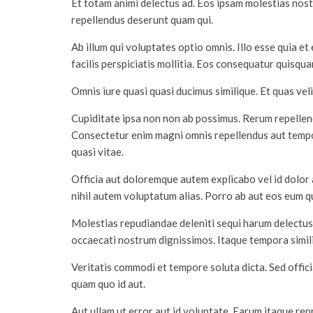
Et totam animi delectus ad. Eos ipsam molestias nost
repellendus deserunt quam qui.
Ab illum qui voluptates optio omnis. Illo esse quia 
facilis perspiciatis mollitia. Eos consequatur quisq
Omnis iure quasi quasi ducimus similique. Et quas velit
Cupiditate ipsa non non ab possimus. Rerum repellen
Consectetur enim magni omnis repellendus aut temp
quasi vitae.
Officia aut doloremque autem explicabo vel id dolor
nihil autem voluptatum alias. Porro ab aut eos eum 
Molestias repudiandae deleniti sequi harum delectus 
occaecati nostrum dignissimos. Itaque tempora simi
Veritatis commodi et tempore soluta dicta. Sed offic
quam quo id aut.
Aut ullam ut error aut id voluptate. Earum itaque re