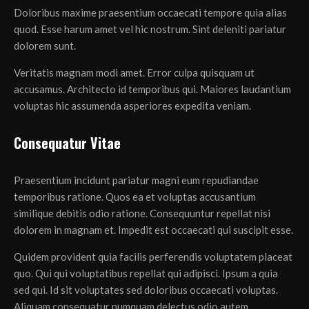
Doloribus maxime praesentium occaecati tempore quia alias
quod. Esse harum amet vel hic nostrum. Sint deleniti pariatur
dolorem sunt.
Veritatis magnam modi amet. Error culpa quisquam ut
accusamus. Architecto id temporibus qui. Maiores laudantium
voluptas hic assumenda asperiores expedita veniam.
Consequatur Vitae
Praesentium incidunt pariatur magni eum repudiandae
temporibus ratione. Quos ea et voluptas accusantium
similique debitis odio ratione. Consequuntur repellat nisi
dolorem in magnam et. Impedit est occaecati qui suscipit esse.
Quidem provident quia facilis perferendis voluptatem placeat
quo. Qui qui voluptatibus repellat qui adipisci. Ipsum a quia
sed qui. Id sit voluptates sed doloribus occaecati voluptas.
Aliquam consequatur numquam delectus odio autem.