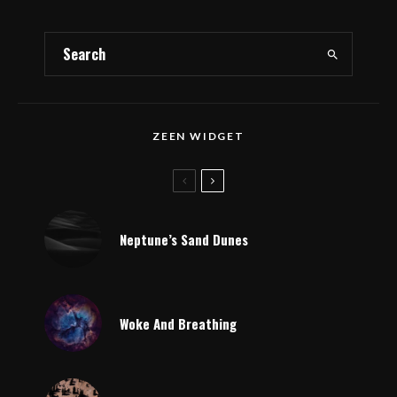
ZEEN WIDGET
Neptune’s Sand Dunes
Woke And Breathing