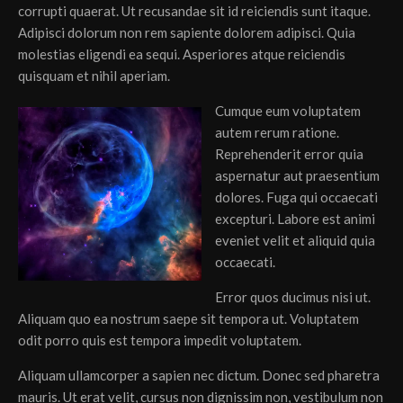
corrupti quaerat. Ut recusandae sit id reiciendis sunt itaque.
Adipisci dolorum non rem sapiente dolorem adipisci. Quia
molestias eligendi ea sequi. Asperiores atque reiciendis
quisquam et nihil aperiam.
Cumque eum voluptatem
autem rerum ratione.
Reprehenderit error quia
aspernatur aut praesentium
dolores. Fuga qui occaecati
excepturi. Labore est animi
eveniet velit et aliquid quia
occaecati.
Error quos ducimus nisi ut.
Aliquam quo ea nostrum saepe sit tempora ut. Voluptatem
odit porro quis est tempora impedit voluptatem.
Aliquam ullamcorper a sapien nec dictum. Donec sed pharetra
mauris. Ut erat velit, cursus non dignissim non, vestibulum non