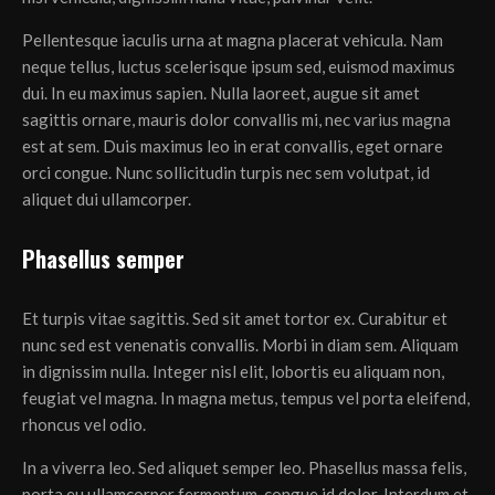
Pellentesque iaculis urna at magna placerat vehicula. Nam
neque tellus, luctus scelerisque ipsum sed, euismod maximus
dui. In eu maximus sapien. Nulla laoreet, augue sit amet
sagittis ornare, mauris dolor convallis mi, nec varius magna
est at sem. Duis maximus leo in erat convallis, eget ornare
orci congue. Nunc sollicitudin turpis nec sem volutpat, id
aliquet dui ullamcorper.
Phasellus semper
Et turpis vitae sagittis. Sed sit amet tortor ex. Curabitur et
nunc sed est venenatis convallis. Morbi in diam sem. Aliquam
in dignissim nulla. Integer nisl elit, lobortis eu aliquam non,
feugiat vel magna. In magna metus, tempus vel porta eleifend,
rhoncus vel odio.
In a viverra leo. Sed aliquet semper leo. Phasellus massa felis,
porta eu ullamcorper fermentum, congue id dolor. Interdum et