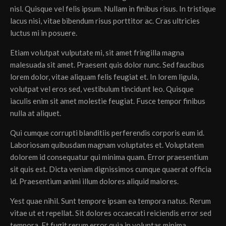
nisl. Quisque vel felis ipsum. Nullam in finibus risus. In tristique
lacus nisi, vitae bibendum risus porttitor ac. Cras ultricies
luctus mi in posuere.
Etiam volutpat vulputate mi, sit amet fringilla magna
malesuada sit amet. Praesent quis dolor nunc. Sed faucibus
lorem dolor, vitae aliquam felis feugiat et. In lorem ligula,
volutpat vel eros sed, vestibulum tincidunt leo. Quisque
iaculis enim sit amet molestie feugiat. Fusce tempor finibus
nulla at aliquet.
Qui cumque corrupti blanditiis perferendis corporis eum id.
Laboriosam quibusdam magnam voluptates et. Voluptatem
dolorem id consequatur qui minima quam. Error praesentium
sit quis est. Dicta veniam dignissimos cumque quaerat officia
id. Praesentium animi illum dolores aliquid maiores.
Yest quae nihil. Sunt tempore ipsam ea tempora natus. Rerum
vitae ut et repellat. Sit dolores occaecati reiciendis error sed
tempora. Et fugit rerum error quia in voluptas minima.