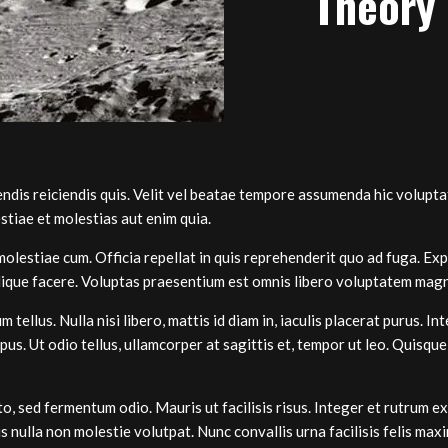
Theory
ndis reiciendis quis. Velit vel beatae tempore assumenda hic volup
stiae et molestias aut enim quia.
molestiae cum. Officia repellat in quis reprehenderit quo ad fuga. Ex
ilique facere. Voluptas praesentium est omnis libero voluptatem mag
 tellus. Nulla nisi libero, mattis id diam in, iaculis placerat purus. I
pus. Ut odio tellus, ullamcorper at sagittis et, tempor ut leo. Quisque
sto, sed fermentum odio. Mauris ut facilisis risus. Integer et rutrum e
 nulla non molestie volutpat. Nunc convallis urna facilisis felis ma