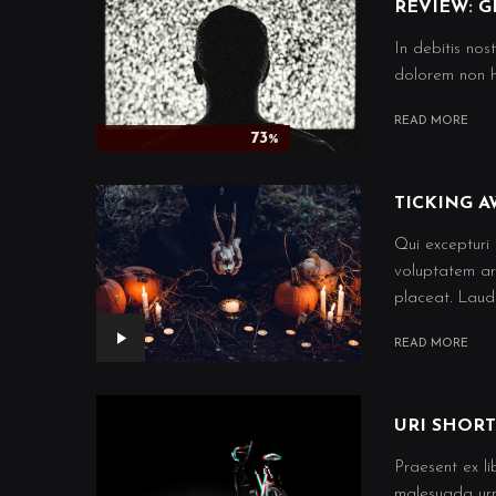
REVIEW: G
In debitis nos
dolorem non hi
READ MORE
73
%
TICKING A
Qui excepturi 
voluptatem ar
placeat. Lauda
READ MORE
URI SHOR
Praesent ex li
malesuada urna