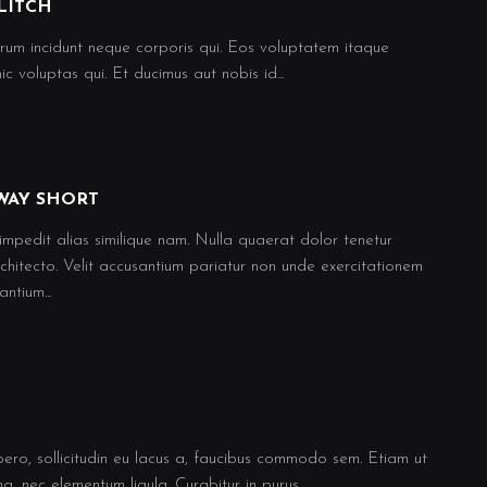
LITCH
trum incidunt neque corporis qui. Eos voluptatem itaque
c voluptas qui. Et ducimus aut nobis id...
WAY SHORT
impedit alias similique nam. Nulla quaerat dolor tenetur
chitecto. Velit accusantium pariatur non unde exercitationem
ntium...
T
bero, sollicitudin eu lacus a, faucibus commodo sem. Etiam ut
, nec elementum ligula. Curabitur in purus...