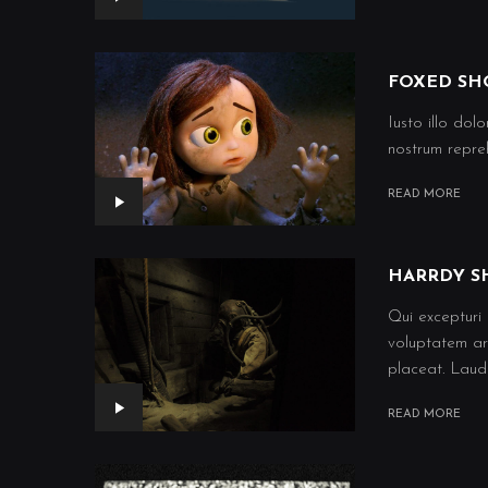
FOXED SH
Iusto illo dol
nostrum repreh
READ MORE
HARRDY S
Qui excepturi 
voluptatem ar
placeat. Lauda
READ MORE