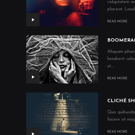
voluptatem ar
placeat. Lauda
READ MORE
BOOMERA
Aliquam phare
hendrerit vehi
ut....
READ MORE
CLICHÉ S
Quis quibusda
facere sit mag
READ MORE