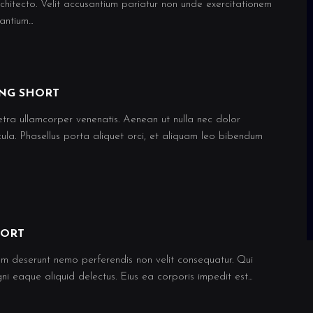
chitecto. Velit accusantium pariatur non unde exercitationem
ntium...
NG SHORT
tra ullamcorper venenatis. Aenean ut nulla nec dolor
cula. Phasellus porta aliquet orci, et aliquam leo bibendum
HORT
m deserunt nemo perferendis non velit consequatur. Qui
ni eaque aliquid delectus. Eius ea corporis impedit est...