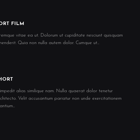
ORT FILM
oremque vitae ea ut. Dolorum ut cupiditate nesciunt quisquam
enderit. Quia non nulla autem dolor. Cumque ut...
HORT
impedit alias similique nam. Nulla quaerat dolor tenetur
chitecto. Velit accusantium pariatur non unde exercitationem
ntium...