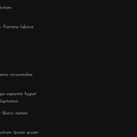
 totam
. Pariatur labore
t nemo recusandae
ui sapiente fugiat
oluptatem.
r libero autem
ostrum. Ipsum ipsam