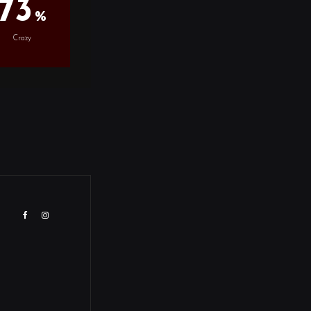
73
Crazy