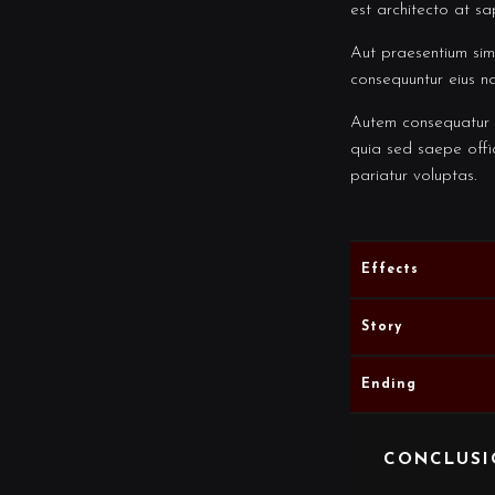
est architecto at s
Aut praesentium sim
consequuntur eius na
Autem consequatur q
quia sed saepe offic
pariatur voluptas.
Effects
Story
Ending
CONCLUSI