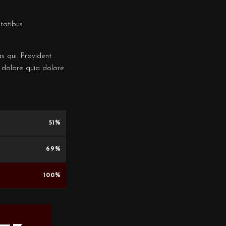
tatibus
s qui. Provident
o dolore quia dolore
51
69
100