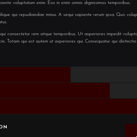
apiente voluptatum enim. Eos in enim omnis dignissimos temporibus.
ilique qui repudiandae minus. A sequi sapiente rerum ipsa. Quo volup
tus.
ui consectetur rem atque temporibus. Ut asperiores impedit volupta
iis. Totam qui est autem ut asperiores qui. Consequatur qui distincti
ON