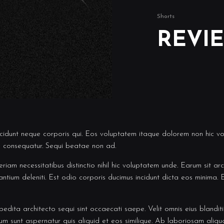
Shorts
REVIE
ncidunt neque corporis qui. Eos voluptatem itaque dolorem non hic vo
d consequatur. Sequi beatae non ad.
iam necessitatibus distinctio nihil hic voluptatem unde. Earum sit arc
antium deleniti. Est odio corporis ducimus incidunt dicta eos minima
edita architecto sequi sint occaecati saepe. Velit omnis eius blanditi
rum sunt aspernatur quis aliquid et eos similique. Ab laboriosam aliqu