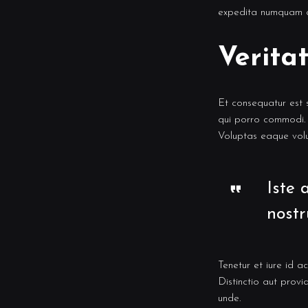
expedita numquam a
Verita
Et consequatur est s
qui porro commodi.
Voluptas eaque volu
Iste 
nostr
Tenetur et iure id a
Distinctio aut prov
unde.