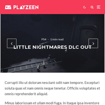
PS4
·
1 min read
LITTLE NIGHTMARES DLC OUT
Corrupti illo ut dolorum nesciunt odit nam tempore. Excepturi
soluta quas et nam omnis neque tenetur. Officiis voluptates et
omnis reprehenderit aliquid.
Minus laboriosam et ullam modi fuga. In itaque ipsa inventore