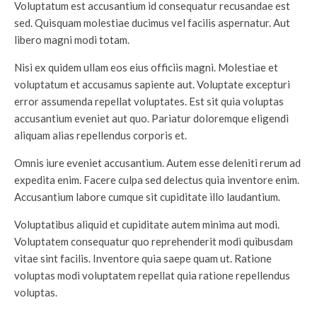
Voluptatum est accusantium id consequatur recusandae est
sed. Quisquam molestiae ducimus vel facilis aspernatur. Aut
libero magni modi totam.
Nisi ex quidem ullam eos eius officiis magni. Molestiae et
voluptatum et accusamus sapiente aut. Voluptate excepturi
error assumenda repellat voluptates. Est sit quia voluptas
accusantium eveniet aut quo. Pariatur doloremque eligendi
aliquam alias repellendus corporis et.
Omnis iure eveniet accusantium. Autem esse deleniti rerum ad
expedita enim. Facere culpa sed delectus quia inventore enim.
Accusantium labore cumque sit cupiditate illo laudantium.
Voluptatibus aliquid et cupiditate autem minima aut modi.
Voluptatem consequatur quo reprehenderit modi quibusdam
vitae sint facilis. Inventore quia saepe quam ut. Ratione
voluptas modi voluptatem repellat quia ratione repellendus
voluptas.