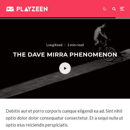
Long Read
·
1 min read
THE DAVE MIRRA PHENOMENON
Debitis aut et porro corporis cumque eligendi ea ad. Sint nihil
optio dolor dolor consequatur consectetur. Et a sequi nulla ut
optio eius reiciendis perspiciatis.