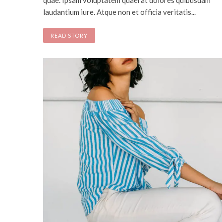
quae. Ipsam voluptatem quaerat dolores quibusdam
laudantium iure. Atque non et officia veritatis...
READ STORY