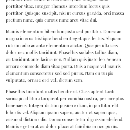
porttitor vitae. Integer rhoncus interdum lectus quis
porttitor. Quisque suscipit, nisi ut cursus gravida, orci massa
pretium nunc, quis cursus nunc arcu vitae dui.
Mauris elementum bibendum justo sed porttitor. Donec ac
magna in eros tristique hendrerit eget quis lectus. Aliquam
rutrum odio ac ante elementum auctor. Quisque ultricies
dolor nec mollis tincidunt. Phasellus sodales tellus diam,
eu tincidunt ante lacinia non. Nullam quis justo leo. Aenean
ornare commodo diam vitae porta. Duis a neque vel mauris
elementum consectetur sed sed purus. Nam eu turpis
vulputate, ornare orci vel, dictum sem.
Phasellus tincidunt mattis hendrerit. Class aptent taciti
sociosqu ad litora torquent per conubia nostra, per inceptos
himenaeos. Integer dictum posuere diam, in porttitor elit
lobortis vel. Aliquam ipsum sapien, auctor et sapien quis,
euismod dictum odio. Donec consectetur dignissim eleifend.
Mauris eget erat eu dolor placerat faucibus in nec purus.